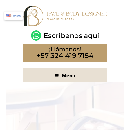
English
Escríbenos aquí
¡Llámanos!
+57 324 419 7154
Menu