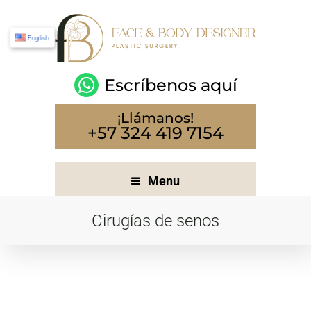
English
Escríbenos aquí
¡Llámanos!
+57 324 419 7154
Menu
Cirugías de senos