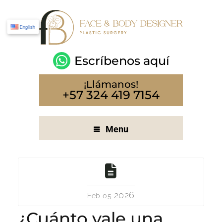
English
Escríbenos aquí
¡Llámanos!
+57 324 419 7154
Menu
2026
Feb 05
¿Cuánto vale una